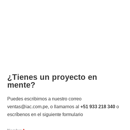
en el mercado de la Automatización
Industrial
Más de 500 proyectos
a nivel nacional e internacional
¿Tienes un proyecto en
mente?
Puedes escribirnos a nuestro correo
ventas@iac.com.pe, o llamarnos al
+51 933 218 340
o
escríbenos en el siguiente formulario