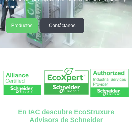
energía.
Productos
Contáctanos
En IAC descubre EcoStruxure
Advisors de Schneider