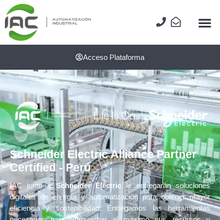
Acceso Plataforma
Schneider Electric Alliance Partner
Certified - Perú
IAC junto a
Schneider Electric
le entregarán soluciones
digitales de energía y automatización para obtener mayor
eficiencia y sostenibilidad. Entregamos las herramientas
necesarias para aprovechar al máximo sus recursos y