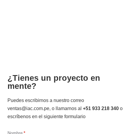
en el mercado de la Automatización
Industrial
Más de 500 proyectos
a nivel nacional e internacional
¿Tienes un proyecto en
mente?
Puedes escribirnos a nuestro correo
ventas@iac.com.pe, o llamarnos al
+51 933 218 340
o
escríbenos en el siguiente formulario
Nombre
*