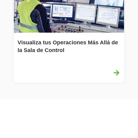
Visualiza tus Operaciones Más Allá de
E
la Sala de Control
l
C
Más de 24 años de
experiencia