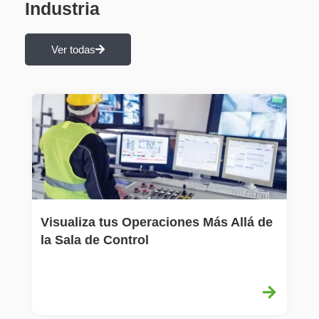
Industria
Ver todas
Visualiza tus Operaciones Más Allá de
E
la Sala de Control
l
C